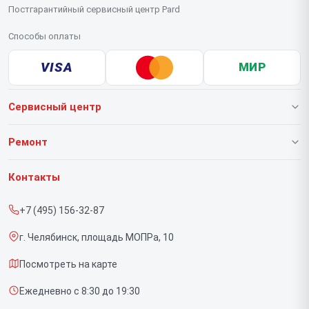
Постгарантийный сервисный центр Pard
Способы оплаты
VISA
МИР
Сервисный центр
О нашем сервисе
Ремонт
Гарантия
Тепловизионных прицелов
Контакты
Прайс-лист
Тепловизионных монокуляров
+7 (495) 156-32-87
Срочный ремонт
Прицелов ночного видения
г. Челябинск, площадь МОПРа, 10
Доставка и способы оплаты
Посмотреть на карте
Диагностика
Ежедневно с 8:30 до 19:30
Контакты