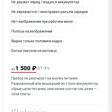
Не держит заряд / вздулся аккумулятор
Не заряжается / неисправен разъём зарядки
Нет изображения при рабочем меню
Полосы на изображении
Видна только половина кадра
Битые пиксели на матрице
Шум и потеря чёткости изображения
1 500 ₽
1–3 ч
от
Не работает энкодер / кнопки управления
Прибор не реагирует на кнопку питания.
Выключается после выстрела
Разряженный или вышедший из строя аккумулятор,
обрыв цепи питания, окисление контактов, реже —
Сбивается пристрелка (уход СТП)
сбой платы.
Попадание влаги / запотевание
Повреждение объектива (германиевой линзы)