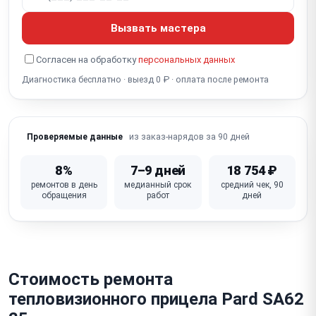
Программный сбой / зависание
Вызвать мастера
Не работает Wi-Fi / стриминг
Согласен на обработку
персональных данных
Не работает встроенный дальномер
Диагностика бесплатно · выезд 0 ₽ · оплата после ремонта
Сломана кнопка / крышка объектива
из заказ-нарядов за 90 дней
Проверяемые данные
8%
7–9 дней
18 754 ₽
ремонтов в день
медианный срок
средний чек, 90
обращения
работ
дней
Стоимость ремонта
тепловизионного прицела Pard SA62