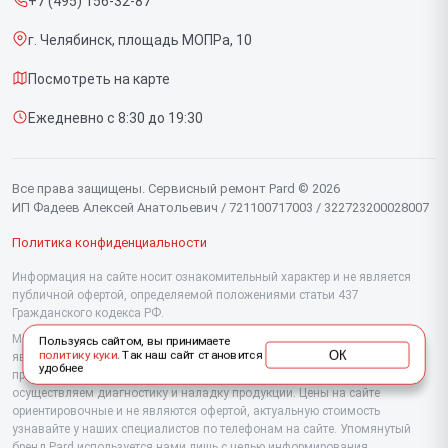
+7 (495) 156-32-87
Срочный ремонт
Прицелов ночного видения
г. Челябинск, площадь МОПРа, 10
Доставка и способы оплаты
Посмотреть на карте
Диагностика
Ежедневно с 8:30 до 19:30
Контакты
Все права защищены. Сервисный ремонт Pard © 2026
ИП Фадеев Алексей Анатольевич / 721100717003 / 322723200028007
Политика конфиденциальности
Информация на сайте носит ознакомительный характер и не является
публичной офертой, определяемой положениями статьи 437
Гражданского кодекса РФ.
Мы специализируемся на обслуживании и ремонте техники Pard, но не
Пользуясь сайтом, вы принимаете
ОК
политику куки
. Так наш сайт становится
являемся их официальным представителем. Предоставляем
удобнее
профессиональные услуги после истечения гарантии, а также
осуществляем диагностику и наладку продукции. Цены на сайте
ориентировочные и не являются офертой, актуальную стоимость
узнавайте у наших специалистов по телефонам на сайте. Упомянутый
бренд Pard используется нами лишь с целью информирования.