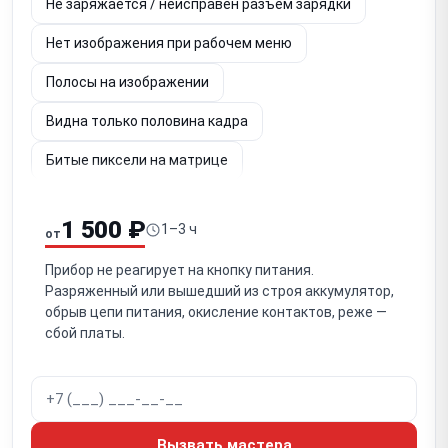
Не заряжается / неисправен разъём зарядки
Нет изображения при рабочем меню
Полосы на изображении
Видна только половина кадра
Битые пиксели на матрице
Шум и потеря чёткости изображения
1 500 ₽
1–3 ч
от
Не работает энкодер / кнопки управления
Прибор не реагирует на кнопку питания.
Выключается после выстрела
Разряженный или вышедший из строя аккумулятор,
обрыв цепи питания, окисление контактов, реже —
Сбивается пристрелка (уход СТП)
сбой платы.
Попадание влаги / запотевание
Повреждение объектива (германиевой линзы)
Программный сбой / зависание
Вызвать мастера