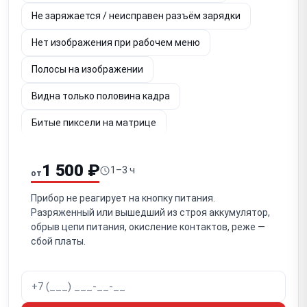
Не заряжается / неисправен разъём зарядки
Нет изображения при рабочем меню
Полосы на изображении
Видна только половина кадра
Битые пиксели на матрице
Шум и потеря чёткости изображения
1 500 ₽
1–3 ч
от
Не работает энкодер / кнопки управления
Прибор не реагирует на кнопку питания.
Заклинило кольцо фокусировки / не фокусируется
Разряженный или вышедший из строя аккумулятор,
обрыв цепи питания, окисление контактов, реже —
Не регулируется диоптрийная подстройка окуляра
сбой платы.
Попадание влаги / запотевание
Повреждение объектива (германиевой линзы)