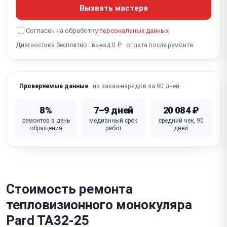
Программный сбой / зависание
Вызвать мастера
Не работает Wi-Fi / стриминг
Согласен на обработку
персональных данных
Не работает встроенный дальномер
Диагностика бесплатно · выезд 0 ₽ · оплата после ремонта
Сломана кнопка / крышка объектива
из заказ-нарядов за 90 дней
Проверяемые данные
8%
7–9 дней
20 084 ₽
ремонтов в день
медианный срок
средний чек, 90
обращения
работ
дней
Стоимость ремонта
тепловизионного монокуляра
Pard TA32-25